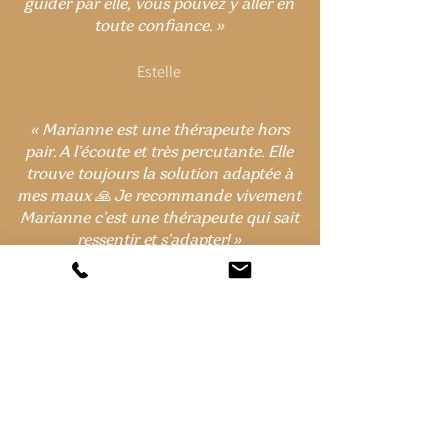
guider par elle, vous pouvez y aller en
toute confiance.
»
Estelle
« ​Marianne est une thérapeute hors
pair. A l’écoute et très percutante.
Elle
trouve toujours la solution adaptée à
mes maux 🙏 Je recommande vivement
Marianne c’est une thérapeute qui sait
ressentir et s’adapter!
»
Jess
J’ai aidé un peu plus de 900
personnes à retrouver bien-
être et positivité dans leur vie